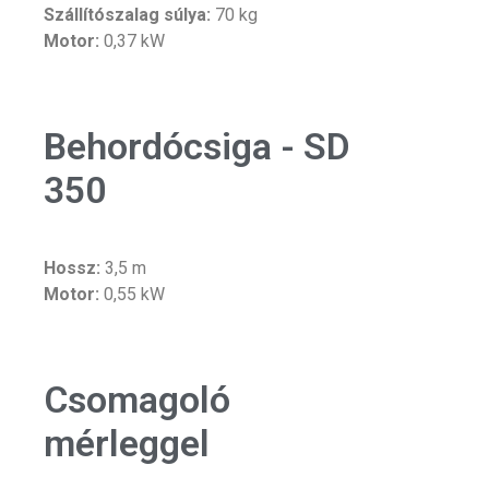
Szállítószalag súlya:
70 kg
Motor:
0,37 kW
Behordócsiga - SD
350
Hossz:
3,5 m
Motor:
0,55 kW
Csomagoló
mérleggel