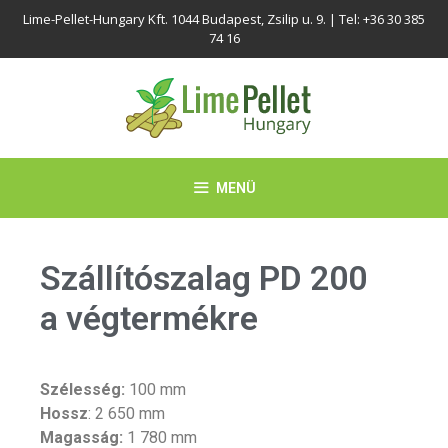
Lime-Pellet-Hungary Kft. 1044 Budapest, Zsilip u. 9. | Tel: +36 30 385
74 16
MENÜ
Szállítószalag PD 200
a végtermékre
Szélesség:
100 mm
Hossz
: 2 650 mm
Magasság:
1 780 mm