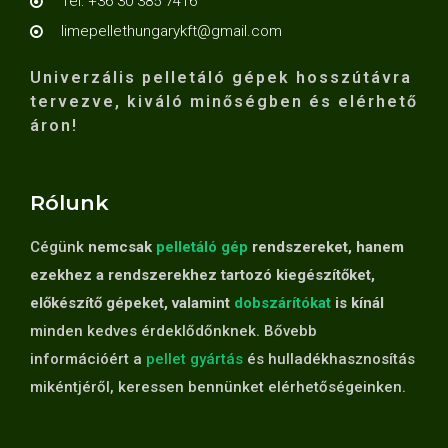
Tel: +36 30 385 7416
limepellethungarykft@gmail.com
Univerzális pelletáló gépek hosszútávra
tervezve, kiváló minőségben és elérhető
áron!
Rólunk
Cégünk
nemcsak
pelletáló gép
rendszereket, hanem
ezekhez a rendszerekhez tartozó kiegészítőket,
előkészítő gépeket, valamint
dobszárítókat
is kínál
minden kedves érdeklődőnknek. Bővebb
információért a
pellet gyártás
és hulladékhasznosítás
mikéntjéről, keressen bennünket elérhetőségeinken.